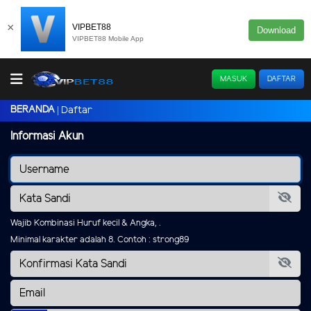
×
VIPBET88
Download
VIPBET88 Mobile App
MASUK
DAFTAR
BERANDA
Daftar
Informasi Akun
Wajib Kombinasi Huruf kecil & Angka, .
Minimal karakter adalah 8. Contoh : strong89