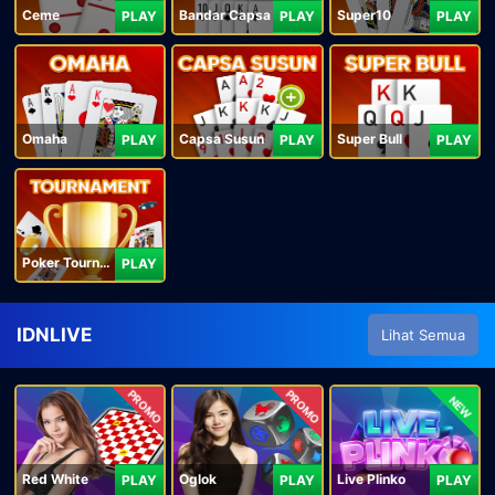
Ceme
Bandar Capsa
Super10
PLAY
PLAY
PLAY
Omaha
Capsa Susun
Super Bull
PLAY
PLAY
PLAY
Poker Tournament
PLAY
IDNLIVE
Lihat Semua
PROMO
PROMO
NEW
Red White
Oglok
Live Plinko
PLAY
PLAY
PLAY