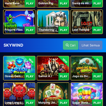
Hana Bana
Golden Pig
Santa vs Aliens
PLAY
PLAY
PLAY
Frogs N Flies
Thundering Zeus
Lost Temple
PLAY
PLAY
PLAY
SKYWIND
Cari
Lihat Semua
NEW
NEW
NEW
Ocean Gems Bonanza
Samur.A.I
Jogo do Bicho Bingo
PLAY
PLAY
PLAY
Long Long Long
Mahjong Jinpai
Sugar Bonanza Deluxe
PLAY
PLAY
PLAY