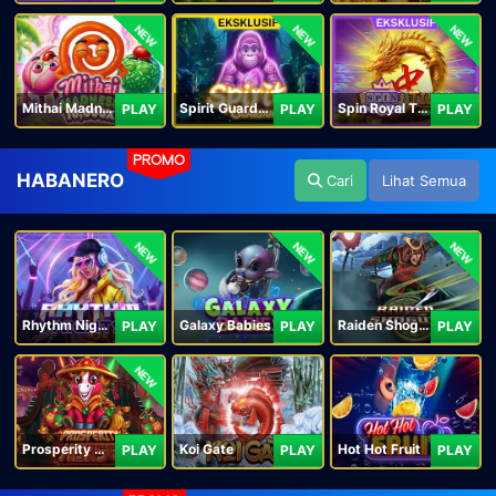
NEW
NEW
NEW
Mithai Madness 10000X
Spirit Guardians
Spin Royal Tiles
PLAY
PLAY
PLAY
PROMO
HABANERO
Cari
Lihat Semua
NEW
NEW
NEW
Rhythm Nights
Galaxy Babies
Raiden Shogun
PLAY
PLAY
PLAY
NEW
Prosperity Horse
Koi Gate
Hot Hot Fruit
PLAY
PLAY
PLAY