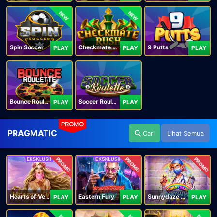
NEW
NEW
Spin Soccer
Checkmate Rush
9 Putts
PLAY
PLAY
PLAY
Bounce Roulette
Soccer Roulette
PLAY
PLAY
PROMO
PRAGMATIC
Cari
Lihat Semua
PROMO
PROMO
PROMO
Hearts of Venus
Eastern Fury
Sunnydaze Asylum
PLAY
PLAY
PLAY