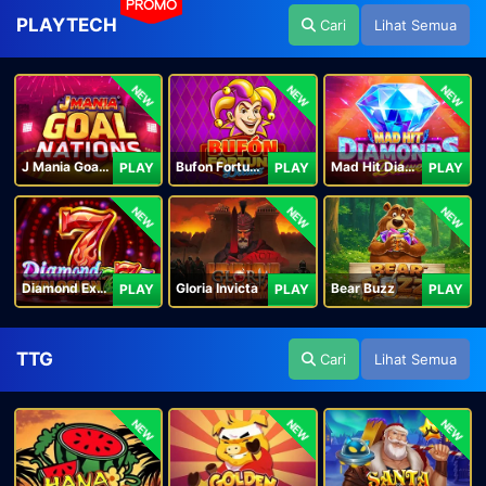
PROMO
PLAYTECH
Cari
Lihat Semua
NEW
NEW
NEW
J Mania Goal Nations
Bufon Fortuna Deluxe
Mad Hit Diamonds Deluxe
PLAY
PLAY
PLAY
NEW
NEW
NEW
Diamond Explosion 777
Gloria Invicta
Bear Buzz
PLAY
PLAY
PLAY
TTG
Cari
Lihat Semua
NEW
NEW
NEW