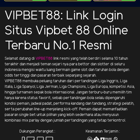
VIPBET88: Link Login
Situs Vipbet 88 Online
Terbaru No.1 Resmi
Selamat datang di
VIPBET88
link resmi yang telah berdiri selama 10 tahun
terakhir dan menjadi teman sejari nya para bettor dan slotter di seluru
indonesia mengisi waktu luang bermain game slot dan taruhan bola dengan
odds tertinggi dan pasaran terbaik sepanjang sejarah.
VIPBET88 membuka peluang taruhan dari pertandingan Liga Inggris, Liga
Italia, Liga Spanyol, Liga Jerman, Liga Champions, Liga Europa, kompetisi Asia,
hingga turnamen sepak bola internasional. Jangan terburu-buru memilih tim
hanya karena status favorit, sebab pertandingan bola selalu dipengaruhi
kondisi pemain, jadwal padat, performa kandang dan tandang, strategi pelatih,
serta perubahan line-up menjelang kick-off. Pemain dapat memanfaatkan
pasaran single bet untuk pilihan yang lebih sederhana atau menyusun
kombinasi mix parlay dengan jumlah pertandingan yang tetap terkontrol.
Dukungan Perangkat :
Keamanan Terjamin :